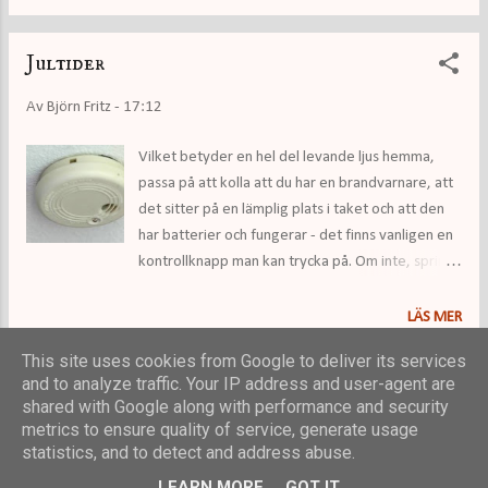
Jultider
Av
Björn Fritz
-
17:12
Vilket betyder en hel del levande ljus hemma,
passa på att kolla att du har en brandvarnare, att
det sitter på en lämplig plats i taket och att den
har batterier och fungerar - det finns vanligen en
kontrollknapp man kan trycka på. Om inte, spring
genast o köp en och montera upp den!
LÄS MER
This site uses cookies from Google to deliver its services
and to analyze traffic. Your IP address and user-agent are
FLER INLÄGG
shared with Google along with performance and security
metrics to ensure quality of service, generate usage
statistics, and to detect and address abuse.
Använder Blogger
LEARN MORE
GOT IT