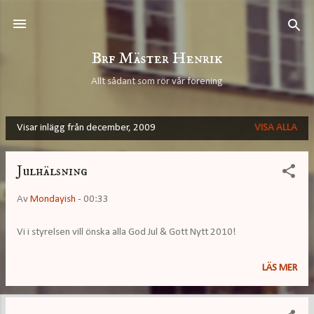
Fortsätt till huvudinnehåll
Brf Mäster Henrik
Allt sådant som rör vår förening
Visar inlägg från december, 2009
VISA ALLA
I
n
Julhälsning
l
ä
Av
Mondayish
-
00:33
g
Vi i styrelsen vill önska alla God Jul & Gott Nytt 2010!
g
LÄS MER