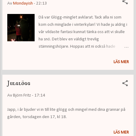
Av
Mondayish
-
22:13
Då var Glögg-minglet avklarat. Tack alla ni som
kom och minglade i vinterkylan! Vi hade ju aldrig i
vår vildaste fantasi kunnat tänka oss att vi skulle
ha snö. Det blev en väldigt trevlig
stämningshöjare. Hoppas att ni också hade
trevligt!
LÄS MER
Julglögg
Av
Björn Fritz
-
17:14
Japp, i år bjuder vi in till lite glögg och mingel med dina grannar på
gården, torsdagen den 17, kl 18.
LÄS MER