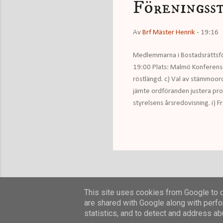
Föreningss
Av
Brf Mäster Henrik
-
19:16
Medlemmarna i Bostadsrättsfö
19:00 Plats: Malmö Konferensc
röstlängd. c) Val av stämmoor
jämte ordföranden justera prot
styrelsens årsredovisning. i) F
om resultatdisposition. l) Fr
suppleanter. n) Fråga om arvod
This site uses cookies from Google to de
are shared with Google along with perfo
statistics, and to detect and address ab