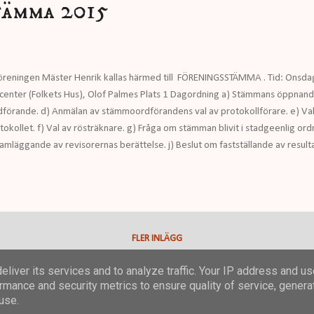
tämma 2015
reningen Mäster Henrik kallas härmed till FÖRENINGSSTÄMMA . Tid: Onsd
enter (Folkets Hus), Olof Palmes Plats 1 Dagordning a) Stämmans öppnande
dförande. d) Anmälan av stämmoordförandens val av protokollförare. e) Val
okollet. f) Val av rösträknare. g) Fråga om stämman blivit i stadgeenlig ord
ramläggande av revisorernas berättelse. j) Beslut om fastställande av resulta
åga om ansvarsfrihet för styrelseledamöterna. m) Beslut angående antalet st
en åt styrelseledamöter och suppleanter, revisorer och valberedning. o) Bes
FLER INLÄGG
liver its services and to analyze traffic. Your IP address and u
rmance and security metrics to ensure quality of service, gener
Använder Blogger
use.