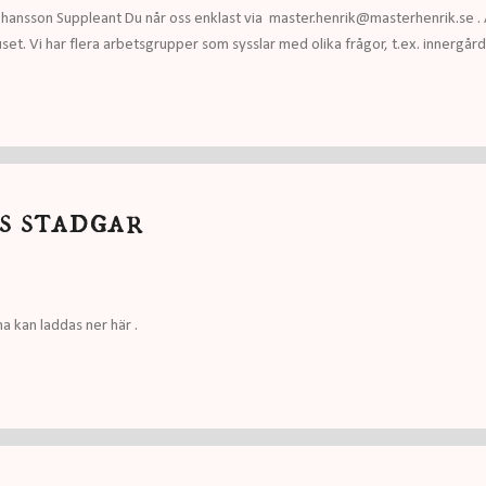
ansson Suppleant Du når oss enklast via master.henrik@masterhenrik.se . 
set. Vi har flera arbetsgrupper som sysslar med olika frågor, t.ex. innergår
s stadgar
 kan laddas ner här .