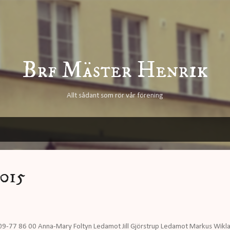
Fortsätt till huvudinnehåll
Brf Mäster Henrik
Allt sådant som rör vår förening
015
09-77 86 00 Anna-Mary Foltyn Ledamot Jill Gjörstrup Ledamot Markus Wikl