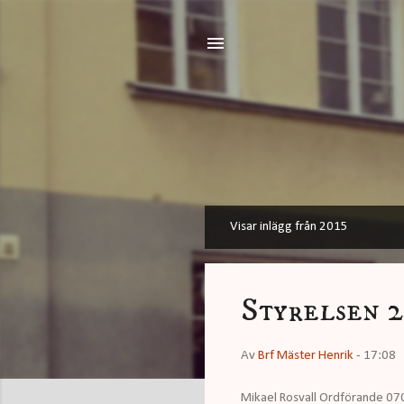
Visar inlägg från 2015
I
n
l
Styrelsen 2
ä
g
Av
Brf Mäster Henrik
-
17:08
g
Mikael Rosvall Ordförande 07