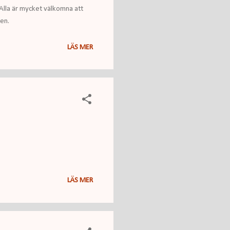
Alla är mycket välkomna att
den.
LÄS MER
LÄS MER