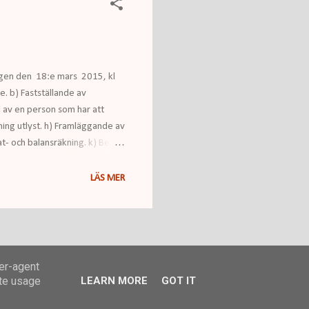
agen den 18:e mars 2015, kl
. b) Fastställande av
 av en person som har att
ning utlyst. h) Framläggande av
t- och balansräkning. k) Beslut
yrelseledamöter och
lut o...
LÄS MER
ser-agent
ate usage
LEARN MORE
GOT IT