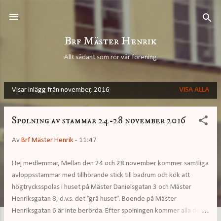
Fortsätt till huvudinnehåll
Brf Mäster Henrik
Allt sådant som rör vår förening
Visar inlägg från november, 2016
VISA ALLA
I
n
Spolning av stammar 24-28 november 2016
l
ä
Av
Brf Mäster Henrik
-
11:47
g
Hej medlemmar, Mellan den 24 och 28 november kommer samtliga
g
avloppsstammar med tillhörande stick till badrum och kök att
högtrycksspolas i huset på Mäster Danielsgatan 3 och Mäster
Henriksgatan 8, d.v.s. det ”grå huset”. Boende på Mäster
Henriksgatan 6 är inte berörda. Efter spolningen kommer alla delar