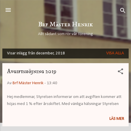
Fortsätt till huvudinnehåll
Brf Mäster Henrik
Allt sådant som rör vår förening
Visar inlägg från december, 2018
VISA ALLA
I
n
Avgiftshöjning 2019
l
ä
Av
Brf Mäster Henrik
-
13:40
g
Hej medlemmar, Styrelsen informerar om att avgiften kommer att
g
höjas med 1 % efter årsskiftet. Med vänliga hälsningar Styrelsen
LÄS MER