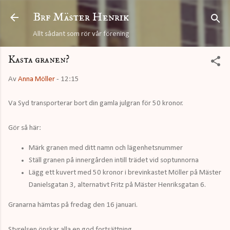
Fortsätt till huvudinnehåll
Brf Mäster Henrik
Allt sådant som rör vår förening
Kasta granen?
Av
Anna Möller
-
12:15
Va Syd transporterar bort din gamla julgran för 50 kronor.
Gör så här:
Märk granen med ditt namn och lägenhetsnummer
Ställ granen på innergården intill trädet vid soptunnorna
Lägg ett kuvert med 50 kronor i brevinkastet Möller på Mäster
Danielsgatan 3, alternativt Fritz på Mäster Henriksgatan 6.
Granarna hämtas på fredag den 16 januari.
Styrelsen önskar alla en god fortsättning