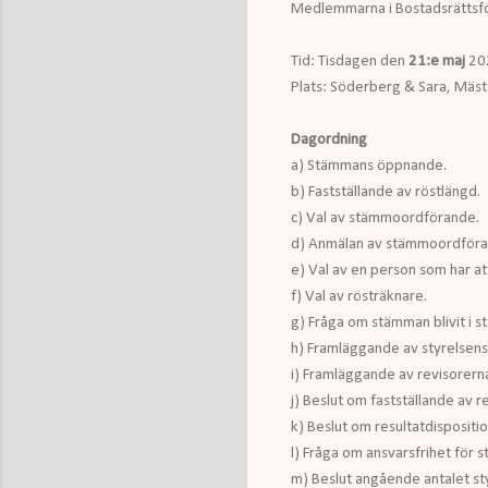
Medlemmarna i Bostadsrättsfö
Tid: Tisdagen den
21:e maj
202
Plats: Söderberg & Sara, Mäst
Dagordning
a) Stämmans öppnande.
b) Fastställande av röstlängd.
c) Val av stämmoordförande.
d) Anmälan av stämmoordföran
e) Val av en person som har at
f) Val av rösträknare.
g) Fråga om stämman blivit i s
h) Framläggande av styrelsens
i) Framläggande av revisorern
j) Beslut om fastställande av r
k) Beslut om resultatdispositio
l) Fråga om ansvarsfrihet för 
m) Beslut angående antalet st