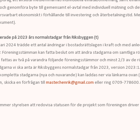
uppdrag att avsluta medlemmarnas individuella elnätabonnemang samt elha
ra och genomföra byte till gemensamt el-avtal med individuell mätning och d
svarbart ekonomiskt i förhållande till investering och återbetalningstid. M
okument).
erade på 2023 års normalstadgar från Riksbyggen (t)
ari 2024 trädde ett antal ändringar i bostadsrättslagen i kraft och med anl
. Föreningsstämman kan fatta beslut om att ändra stadgarna om samtliga r
et fattas av två på varandra följande föreningsstämmor och minst 2/3 av de 
dgarna vi ska anta är Riksbyggens normalstadgar från 2023, version 2023:1. 
mpletta stadgarna (nya och nuvarande) kan laddas ner via länkarna ovan (d
 skicka en förfrågan till
master.henrik@gmail.com
eller ring 0709-778600.
ommer styrelsen att redovisa statusen för de projekt som föreningen driver