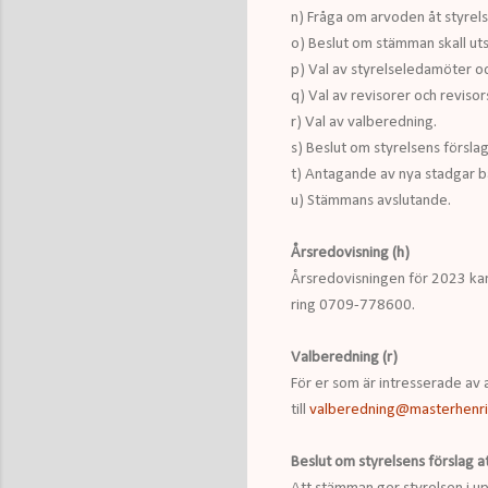
n) Fråga om arvoden åt styrel
o) Beslut om stämman skall ut
p) Val av styrelseledamöter o
q) Val av revisorer och reviso
r) Val av valberedning.
s) Beslut om styrelsens försla
t) Antagande av nya stadgar 
u) Stämmans avslutande.
Årsredovisning (h)
Årsredovisningen för 2023 kan l
ring 0709-778600.
Valberedning (r)
För er som är intresserade av a
till
valberedning@masterhenri
Beslut om styrelsens förslag a