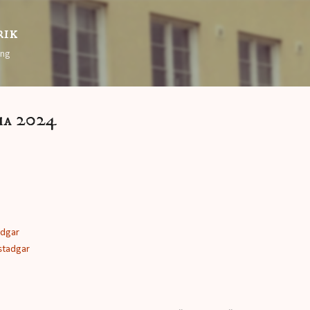
Fortsätt till huvudinnehåll
rik
ing
ma 2024
adgar
stadgar