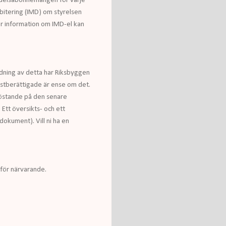
ndelsabonnemangen för varje
ebitering (IMD) om styrelsen
er information om IMD-el kan
edning av detta har Riksbyggen
östberättigade är ense om det.
röstande på den senare
Ett översikts- och ett
okument). Vill ni ha en
 för närvarande.