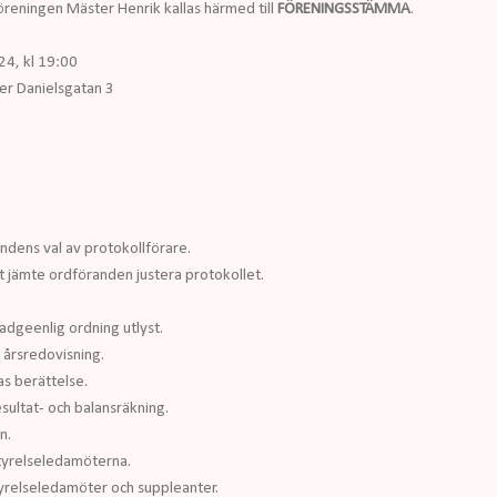
reningen Mäster Henrik kallas härmed till
FÖRENINGSSTÄMMA
.
4, kl 19:00
er Danielsgatan 3
dens val av protokollförare.
t jämte ordföranden justera protokollet.
tadgeenlig ordning utlyst.
 årsredovisning.
as berättelse.
esultat- och balansräkning.
n.
styrelseledamöterna.
yrelseledamöter och suppleanter.