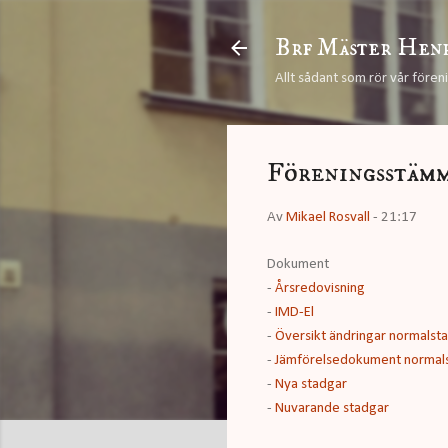
Brf Mäster Hen
Allt sådant som rör vår fören
Föreningsstäm
Av
Mikael Rosvall
-
21:17
Dokument
-
Årsredovisning
-
IMD-El
-
Översikt ändringar normalst
-
Jämförelsedokument normal
-
Nya stadgar
-
Nuvarande stadgar