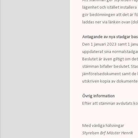
Att stämman ger styrelsen i 
lägenhet och istället installe
gör bedömningen att det är för
laddas ner via länken ovan (d
Antagande av nya stadgar bas
Den 1 januari 2023 samt 1 janu
uppdaterat sina normalstadgar
Beslutet är även giltigt om d
stämman bifaller beslutet. Sta
jämförelsedokument samt de ko
utskriven kopia av dokumenten,
Övrig information
Efter att stämman avslutats k
Med vänliga hälsningar
Styrelsen Brf Mäster Henrik