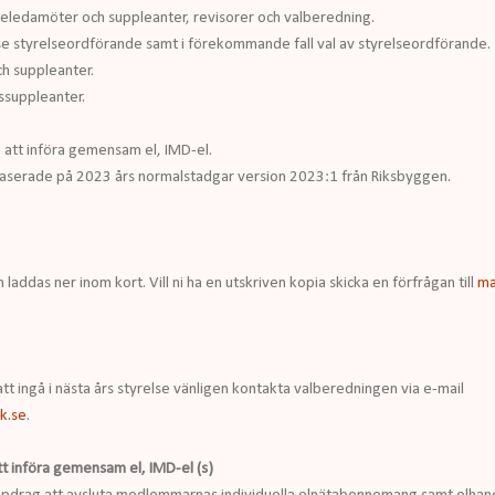
seledamöter och suppleanter, revisorer och valberedning.
se styrelseordförande samt i förekommande fall val av styrelseordförande.
ch suppleanter.
rssuppleanter.
g att införa gemensam el, IMD-el.
baserade på 2023 års normalstadgar version 2023:1 från Riksbyggen.
addas ner inom kort. Vill ni ha en utskriven kopia skicka en förfrågan till
ma
tt ingå i nästa års styrelse vänligen kontakta valberedningen via e-mail
k.se
.
tt införa gemensam el, IMD-el (s)