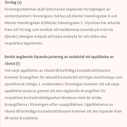
förslag (s)
Föreningsstämman skall fatta beslut angående försäljningen av
vindsutrymmet i föreningens två hus på Mäster Henriksgatan 6 och
Mäster Henriksgatan 8/Mäster Danielsgatan 3. Styrelsen har arbetat
fram ett förslag som innebär att medlemmar boende på översta
(fjärde) våningen erbjuds att köpa vindsyta för att utöka sina
respektive lägenheter.
Beslut angående löpande justering av andelstal vid upplåtelse av
råvind (t)
Vid varje upplåtelse av råvind till befintliga bostadsrättshavare
kommer årsavgiften för aktuell bostadsrätt att höjas med belopp som
specificerat i bilaga 1. Andelstalen i föreningen kommer att vid varje
upplåtelse justeras genom att den utgående årsavgiften för
respektive bostadsrättslägenhet divideras med de totala
årsavgifterna i föreningen efter nyupplåtelsen. Upplåtelserna av
råvind till befintliga bostadsrättshavare kommer att ske löpande fram
till nästa årsstämma.