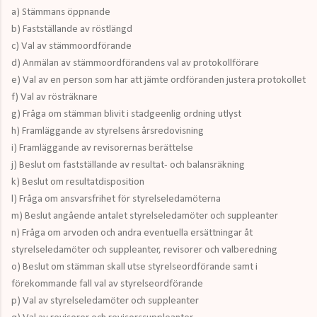
a) Stämmans öppnande
b) Fastställande av röstlängd
c) Val av stämmoordförande
d) Anmälan av stämmoordförandens val av protokollförare
e) Val av en person som har att jämte ordföranden justera protokollet
f) Val av rösträknare
g) Fråga om stämman blivit i stadgeenlig ordning utlyst
h) Framläggande av styrelsens årsredovisning
i) Framläggande av revisorernas berättelse
j) Beslut om fastställande av resultat- och balansräkning
k) Beslut om resultatdisposition
l) Fråga om ansvarsfrihet för styrelseledamöterna
m) Beslut angående antalet styrelseledamöter och suppleanter
n) Fråga om arvoden och andra eventuella ersättningar åt
styrelseledamöter och suppleanter, revisorer och valberedning
o) Beslut om stämman skall utse styrelseordförande samt i
förekommande fall val av styrelseordförande
p) Val av styrelseledamöter och suppleanter