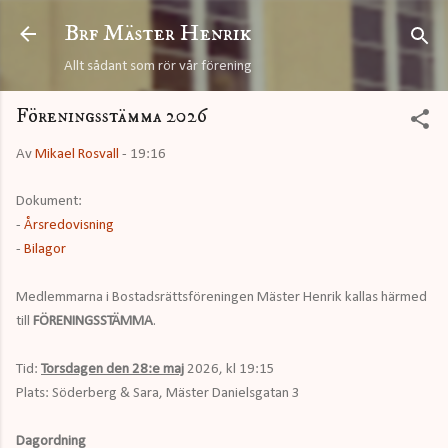
Fortsätt till huvudinnehåll
Brf Mäster Henrik
Allt sådant som rör vår förening
Föreningsstämma 2026
Av
Mikael Rosvall
-
19:16
Dokument:
-
Årsredovisning
-
Bilagor
Medlemmarna i Bostadsrättsföreningen Mäster Henrik kallas härmed
till
FÖRENINGSSTÄMMA
.
Tid:
Torsdagen den 28:e maj
2026, kl 19:15
Plats: Söderberg & Sara, Mäster Danielsgatan 3
Dagordning