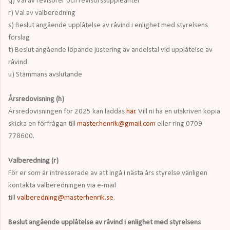
q) Val av revisorer och revisorssuppleanter
r) Val av valberedning
s) Beslut angående upplåtelse av råvind i enlighet med styrelsens
förslag
t) Beslut angående löpande justering av andelstal vid upplåtelse av
råvind
u) Stämmans avslutande
Årsredovisning (h)
Årsredovisningen för 2025 kan laddas
här
. Vill ni ha en utskriven kopia
skicka en förfrågan till
master.henrik@gmail.com
eller ring 0709-
778600.
Valberedning (r)
För er som är intresserade av att ingå i nästa års styrelse vänligen
kontakta valberedningen via e-mail
till
valberedning@masterhenrik.se
.
Beslut angående
upplåtelse av råvind
i enlighet med styrelsens