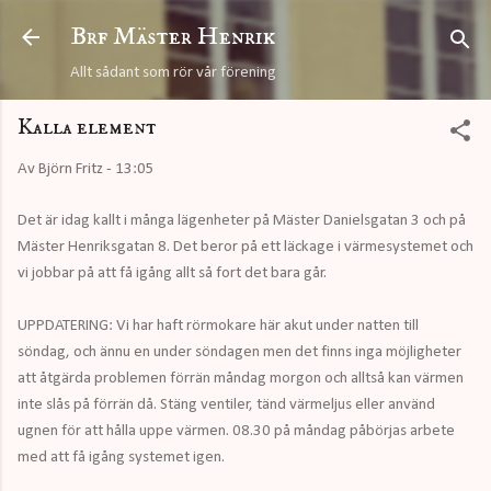
Fortsätt till huvudinnehåll
Brf Mäster Henrik
Allt sådant som rör vår förening
Kalla element
Av
Björn Fritz
-
13:05
Det är idag kallt i många lägenheter på Mäster Danielsgatan 3 och på
Mäster Henriksgatan 8. Det beror på ett läckage i värmesystemet och
vi jobbar på att få igång allt så fort det bara går.
UPPDATERING: Vi har haft rörmokare här akut under natten till
söndag, och ännu en under söndagen men det finns inga möjligheter
att åtgärda problemen förrän måndag morgon och alltså kan värmen
inte slås på förrän då. Stäng ventiler, tänd värmeljus eller använd
ugnen för att hålla uppe värmen. 08.30 på måndag påbörjas arbete
med att få igång systemet igen.