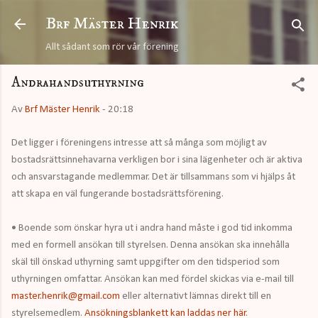
Fortsätt till huvudinnehåll
Brf Mäster Henrik
Allt sådant som rör vår förening
Andrahandsuthyrning
Av
Brf Mäster Henrik
-
20:18
Det ligger i föreningens intresse att så många som möjligt av
bostadsrättsinnehavarna verkligen bor i sina lägenheter och är aktiva
och ansvarstagande medlemmar. Det är tillsammans som vi hjälps åt
att skapa en väl fungerande bostadsrättsförening.
• Boende som önskar hyra ut i andra hand måste i god tid inkomma
med en formell ansökan till styrelsen. Denna ansökan ska innehålla
skäl till önskad uthyrning samt uppgifter om den tidsperiod som
uthyrningen omfattar. Ansökan kan med fördel skickas via e-mail till
master.henrik@gmail.com
eller alternativt lämnas direkt till en
styrelsemedlem.
Ansökningsblankett kan laddas ner här
.