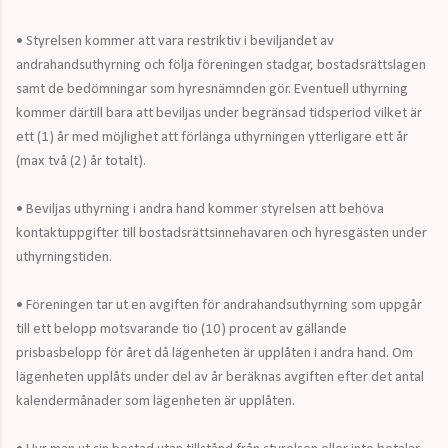
• Styrelsen kommer att vara restriktiv i beviljandet av
andrahandsuthyrning och följa föreningen stadgar, bostadsrättslagen
samt de bedömningar som hyresnämnden gör. Eventuell uthyrning
kommer därtill bara att beviljas under begränsad tidsperiod vilket är
ett (1) år med möjlighet att förlänga uthyrningen ytterligare ett år
(max två (2) år totalt).
• Beviljas uthyrning i andra hand kommer styrelsen att behöva
kontaktuppgifter till bostadsrättsinnehavaren och hyresgästen under
uthyrningstiden.
• Föreningen tar ut en avgiften för andrahandsuthyrning som uppgår
till ett belopp motsvarande tio (10) procent av gällande
prisbasbelopp för året då lägenheten är upplåten i andra hand. Om
lägenheten upplåts under del av år beräknas avgiften efter det antal
kalendermånader som lägenheten är upplåten.